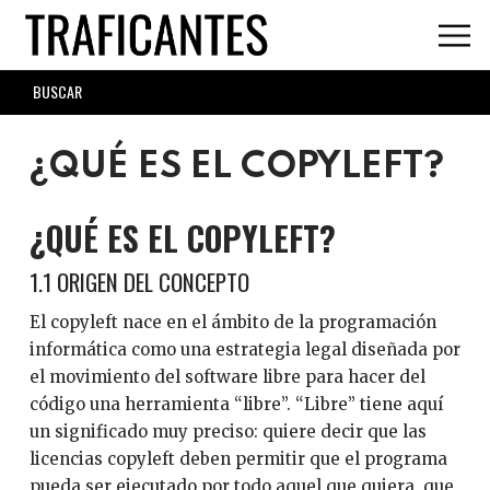
Skip
to
main
SEARCH
content
FORM
¿QUÉ ES EL COPYLEFT?
¿QUÉ ES EL COPYLEFT?
1.1 ORIGEN DEL CONCEPTO
El copyleft nace en el ámbito de la programación
informática como una estrategia legal diseñada por
el movimiento del software libre para hacer del
código una herramienta “libre”. “Libre” tiene aquí
un significado muy preciso: quiere decir que las
licencias copyleft deben permitir que el programa
pueda ser ejecutado por todo aquel que quiera, que