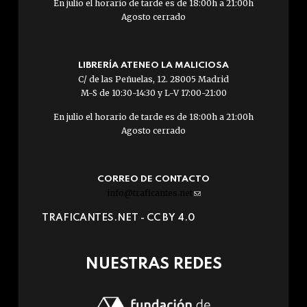
En julio el horario de tarde es de 18:00h a 21:00h
Agosto cerrado
LIBRERÍA ATENEO LA MALICIOSA
C/ de las Peñuelas, 12. 28005 Madrid
M-S de 10:30-14:30 y L-V 17:00-21:00
En julio el horario de tarde es de 18:00h a 21:00h
Agosto cerrado
CORREO DE CONTACTO
info@traficantes.net
(link
sends
TRAFICANTES.NET -
CC BY 4.0
e-
mail)
NUESTRAS REDES