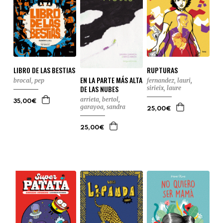
LIBRO DE LAS BESTIAS
RUPTURAS
EN LA PARTE MÁS ALTA
brocal, pep
fernandez, lauri
,
DE LAS NUBES
sirieix, laure
arrieta, bertol
,
35,00€
garayoa, sandra
25,00€
25,00€