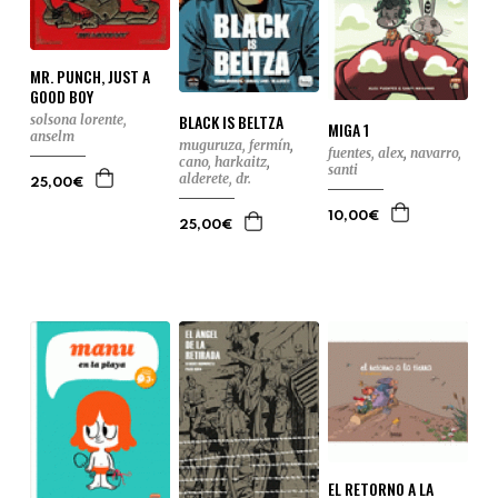
MR. PUNCH, JUST A
GOOD BOY
BLACK IS BELTZA
solsona lorente,
MIGA 1
anselm
muguruza, fermín
,
fuentes, alex
,
navarro,
cano, harkaitz
,
santi
alderete, dr.
25,00€
10,00€
25,00€
EL RETORNO A LA