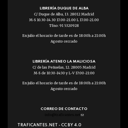
LIBRERÍA DUQUE DE ALBA
C/ Duque de Alba, 13. 28012 Madrid
M-S 10.30-14.30 17.00-21.00 L 17.00-21.00
Tfno: 91 5320928
En julio el horario de tarde es de 18:00h a 21:00h
Agosto cerrado
LIBRERÍA ATENEO LA MALICIOSA
C/ de las Peñuelas, 12. 28005 Madrid
M-S de 10:30-14:30 y L-V 17:00-21:00
En julio el horario de tarde es de 18:00h a 21:00h
Agosto cerrado
CORREO DE CONTACTO
info@traficantes.net
(link
sends
TRAFICANTES.NET -
CC BY 4.0
e-