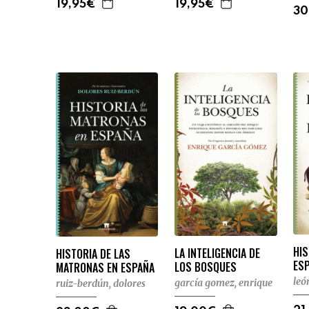
19,95€
19,95€
30
HIS
LA INTELIGENCIA DE
HISTORIA DE LAS
ES
LOS BOSQUES
MATRONAS EN ESPAÑA
leó
garcía gomez, enrique
ruiz-berdún, dolores