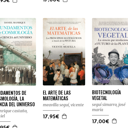
17,00€
,95€
BIOTECNOLOGÍA
EL ARTE DE LAS
NDAMENTOS DE
VEGETAL
MATEMÁTICAS
SMOLOGÍA, LA
NCIA DEL UNIVERSO
seguí simarro, josé
meavilla seguí, vicente
maría
rique castaño,
iel
17,95€
17,00€