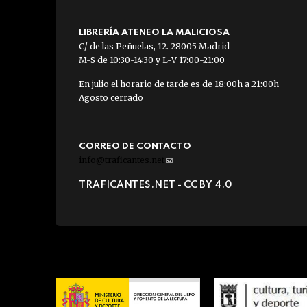
LIBRERÍA ATENEO LA MALICIOSA
C/ de las Peñuelas, 12. 28005 Madrid
M-S de 10:30-14:30 y L-V 17:00-21:00
En julio el horario de tarde es de 18:00h a 21:00h
Agosto cerrado
CORREO DE CONTACTO
info@traficantes.net
(link
sends
TRAFICANTES.NET -
CC BY 4.0
e-
mail)