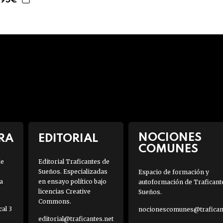
,95€
NOCIONES
RA
EDITORIAL
COMUNES
de
Editorial Traficantes de
Sueños. Especializadas
Espacio de formación y
a
en ensayo político bajo
autoformación de Traficant
licencias Creative
Sueños.
Commons.
al 3
nocionescomunes@traficant
editorial@traficantes.net