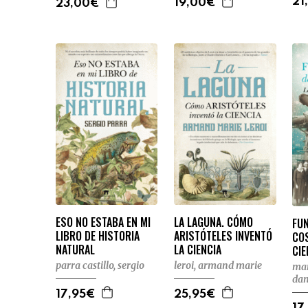
21
19,00€
23,00€
ESO NO ESTABA EN MI
LA LAGUNA. CÓMO
FU
LIBRO DE HISTORIA
ARISTÓTELES INVENTÓ
CO
NATURAL
LA CIENCIA
CIE
parra castillo, sergio
leroi, armand marie
man
dan
17,95€
25,95€