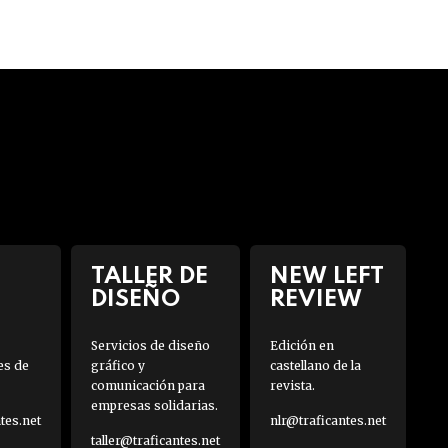
TALLER DE
NEW LEFT
DISEÑO
REVIEW
Servicios de diseño
Edición en
es de
gráfico y
castellano de la
comunicación para
revista.
empresas solidarias.
es.net
nlr@traficantes.net
taller@traficantes.net