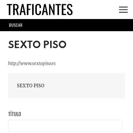
Skip
to
main
SEARCH
content
FORM
SEXTO PISO
http://www.sextopiso.es
SEXTO PISO
TÍTULO