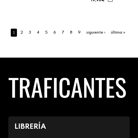
19,90€
1
2
3
4
5
6
7
8
9
siguiente ›
última »
LIBRERÍA