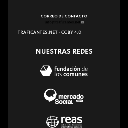
CORREO DE CONTACTO
info@traficantes.net
(link
sends
TRAFICANTES.NET -
CC BY 4.0
e-
mail)
NUESTRAS REDES