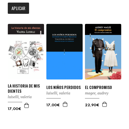
APLICAR
LA HISTORIA DE MIS
LOS NIÑOS PERDIDOS
EL COMPROMISO
DIENTES
luiselli, valeria
magee, audrey
luiselli, valeria
17,00€
22,90€
17,00€