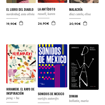
LA ANTÍDOTO
EL LIBRO DEL DIABLO
MALACRÍA
russell, karen
nordenhof, asta olivia
díaz catelo, elisa
26,90€
19,90€
20,90€
HIRAMEKI. EL RAYO DE
INSPIRACIÓN
SONIDOS DE MEXICO
DIWAN
peng + hu
vari@s autor@s
bellatin, mario