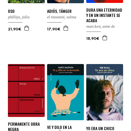
DURA UNA ETERNIDAD
OSO
ADIÓS, TÁNGER
Y EN UN INSTANTE SE
phillips, julia
el mounmi, salma
ACABA
marcken, anne de
21,90€
17,90€
18,90€
PERMANENTE OBRA
VE Y DILO EN LA
YO ERA UN CHICO
NEGRA