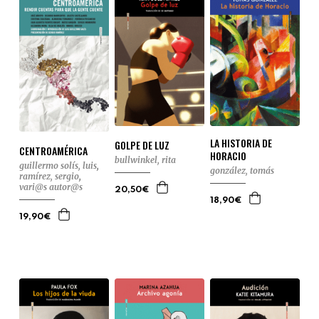
LA HISTORIA DE
GOLPE DE LUZ
CENTROAMÉRICA
HORACIO
bullwinkel, rita
guillermo solís, luis
,
gonzález, tomás
ramírez, sergio
,
vari@s autor@s
20,50€
18,90€
19,90€