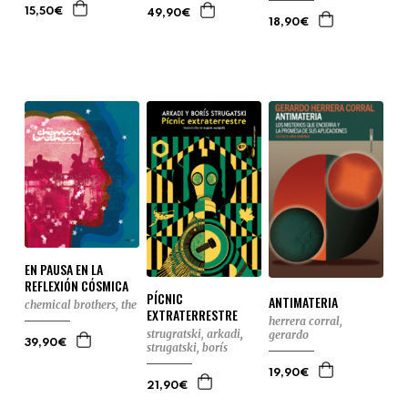
15,50€
49,90€
18,90€
EN PAUSA EN LA
REFLEXIÓN CÓSMICA
PÍCNIC
ANTIMATERIA
chemical brothers, the
EXTRATERRESTRE
herrera corral,
strugratski, arkadi
,
gerardo
39,90€
strugatski, borís
19,90€
21,90€