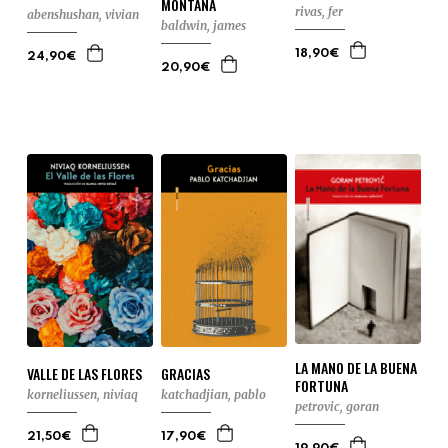
MONTAÑA
rivas, fer
abenshushan, vivian
baldwin, james
18,90€
24,90€
20,90€
LA MANO DE LA BUENA
GRACIAS
VALLE DE LAS FLORES
FORTUNA
katchadjian, pablo
korneliussen, niviaq
petrovic, goran
17,90€
21,50€