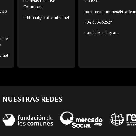
licencias Creative
Sueños.
Commons.
al 3
nocionescomunes@traficant
editorial@traficantes.net
+34 630662527
Canal de Telegram
es de
h
s.net
NUESTRAS REDES