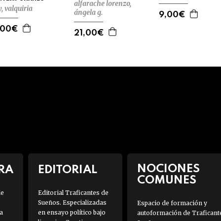
alfarache lorenzo,
, valquiria
ángela g.
9,00€
,00€
21,00€
NOCIONES
RA
EDITORIAL
COMUNES
de
Editorial Traficantes de
Sueños. Especializadas
Espacio de formación y
a
en ensayo político bajo
autoformación de Traficant