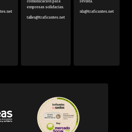
comunicación para
revista.
empresas solidarias.
es.net
nlr@traficantes.net
taller@traficantes.net