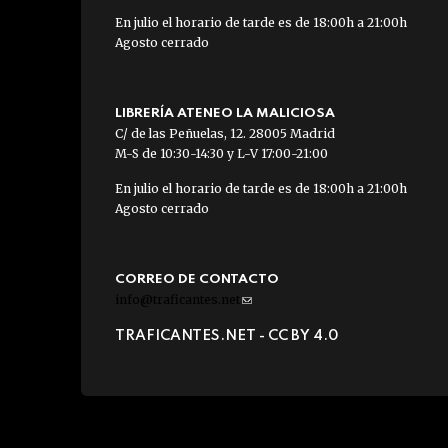
En julio el horario de tarde es de 18:00h a 21:00h
Agosto cerrado
LIBRERÍA ATENEO LA MALICIOSA
C/ de las Peñuelas, 12. 28005 Madrid
M-S de 10:30-14:30 y L-V 17:00-21:00
En julio el horario de tarde es de 18:00h a 21:00h
Agosto cerrado
CORREO DE CONTACTO
info@traficantes.net
(link
sends
TRAFICANTES.NET -
CC BY 4.0
e-
mail)