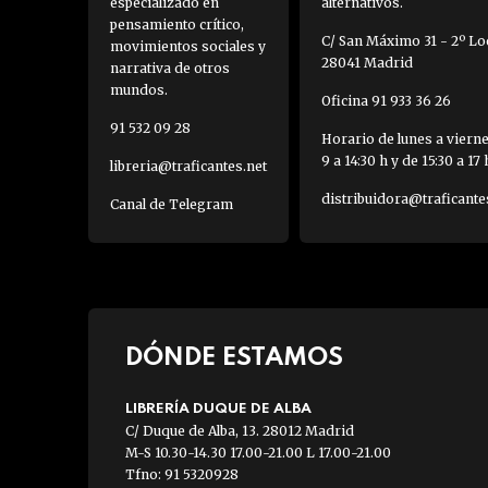
especializado en
alternativos.
pensamiento crítico,
C/ San Máximo 31 - 2º Loc
movimientos sociales y
28041 Madrid
narrativa de otros
mundos.
Oficina 91 933 36 26
91 532 09 28
Horario de lunes a viern
9 a 14:30 h y de 15:30 a 17 
libreria@traficantes.net
distribuidora@traficante
Canal de Telegram
DÓNDE ESTAMOS
LIBRERÍA DUQUE DE ALBA
C/ Duque de Alba, 13. 28012 Madrid
M-S 10.30-14.30 17.00-21.00 L 17.00-21.00
Tfno: 91 5320928