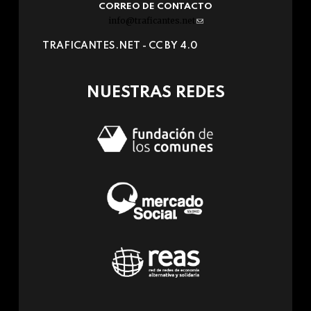
CORREO DE CONTACTO
info@traficantes.net
(link
sends
TRAFICANTES.NET -
CC BY 4.0
e-
mail)
NUESTRAS REDES