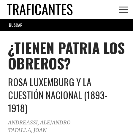
Skip
to
main
SEARCH
content
FORM
¿TIENEN PATRIA LOS
OBREROS?
ROSA LUXEMBURG Y LA
CUESTIÓN NACIONAL (1893-
1918)
ANDREASSI, ALEJANDRO
TAFALLA, JOAN