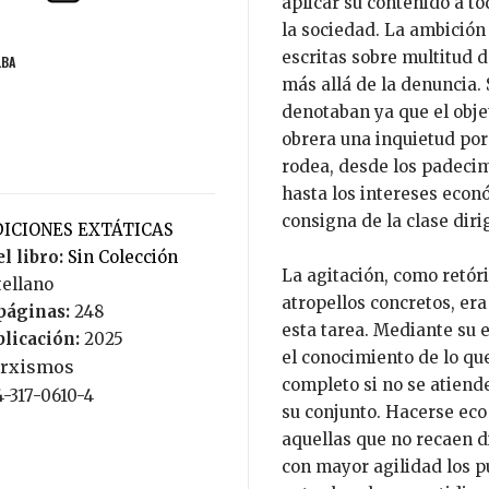
aplicar su contenido a to
la sociedad. La ambición
escritas sobre multitud 
LBA
más allá de la denuncia. 
denotaban ya que el objet
obrera una inquietud por
rodea, desde los padecim
hasta los intereses econ
consigna de la clase diri
EDICIONES EXTÁTICAS
l libro:
Sin Colección
La agitación, como retór
tellano
atropellos concretos, era
páginas:
248
esta tarea. Mediante su e
blicación:
2025
el conocimiento de lo qu
rxismos
completo si no se atiende
4-317-0610-4
su conjunto. Hacerse eco 
aquellas que no recaen 
con mayor agilidad los p