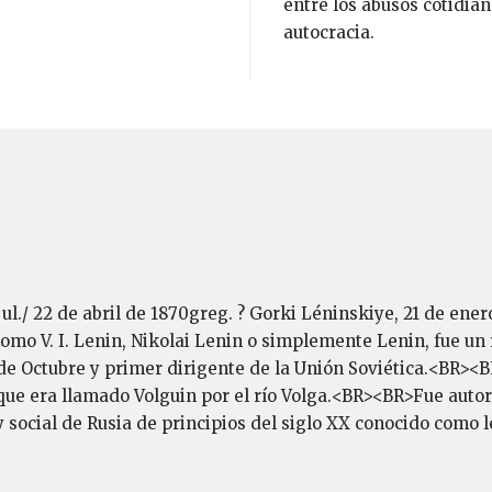
entre los abusos cotidian
autocracia.
ljul./ 22 de abril de 1870greg. ? Gorki Léninskiye, 21 de ene
o V. I. Lenin, Nikolai Lenin o simplemente Lenin, fue un re
de Octubre y primer dirigente de la Unión Soviética.<BR><BR
que era llamado Volguin por el río Volga.<BR><BR>Fue autor 
 y social de Rusia de principios del siglo XX conocido com