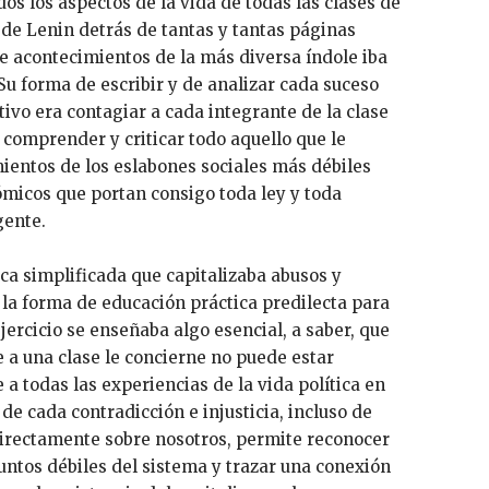
dos los aspectos de la vida de todas las clases de
 de Lenin detrás de tantas y tantas páginas
de acontecimientos de la más diversa índole iba
Su forma de escribir y de analizar cada suceso
ivo era contagiar a cada integrante de la clase
 comprender y criticar todo aquello que le
ientos de los eslabones sociales más débiles
ómicos que portan consigo toda ley y toda
gente.
ica simplificada que capitalizaba abusos y
 la forma de educación práctica predilecta para
jercicio se enseñaba algo esencial, a saber, que
e a una clase le concierne no puede estar
 a todas las experiencias de la vida política en
de cada contradicción e injusticia, incluso de
directamente sobre nosotros, permite reconocer
untos débiles del sistema y trazar una conexión