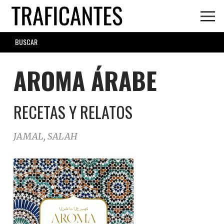
Skip
to
main
SEARCH
content
FORM
AROMA ÁRABE
RECETAS Y RELATOS
JAMAL, SALAH