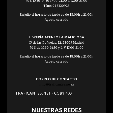
M-S 10.30-14.30 17.00-21.00 L 17.00-21.00
Tfno: 91 5320928
En julio el horario de tarde es de 18:00h a 21:00h
Agosto cerrado
LIBRERÍA ATENEO LA MALICIOSA
C/ de las Peñuelas, 12. 28005 Madrid
M-S de 10:30-14:30 y L-V 17:00-21:00
En julio el horario de tarde es de 18:00h a 21:00h
Agosto cerrado
CORREO DE CONTACTO
info@traficantes.net
(link
sends
TRAFICANTES.NET -
CC BY 4.0
e-
mail)
NUESTRAS REDES