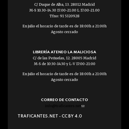
C/ Duque de Alba, 13. 28012 Madrid
M-S 10.30-14.30 17.00-21.00 L 17.00-21.00
Tfno: 91 5320928
En julio el horario de tarde es de 18:00h a 21:00h
Agosto cerrado
LIBRERÍA ATENEO LA MALICIOSA
C/ de las Peñuelas, 12. 28005 Madrid
M-S de 10:30-14:30 y L-V 17:00-21:00
En julio el horario de tarde es de 18:00h a 21:00h
Agosto cerrado
CORREO DE CONTACTO
info@traficantes.net
(link
sends
TRAFICANTES.NET -
CC BY 4.0
e-
mail)