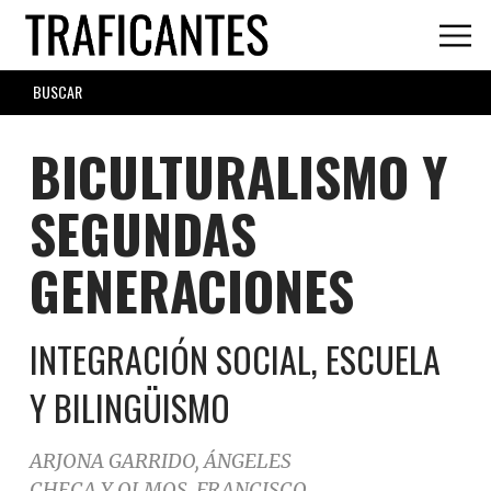
Skip
to
main
SEARCH
content
FORM
BICULTURALISMO Y
SEGUNDAS
GENERACIONES
INTEGRACIÓN SOCIAL, ESCUELA
Y BILINGÜISMO
ARJONA GARRIDO, ÁNGELES
CHECA Y OLMOS, FRANCISCO