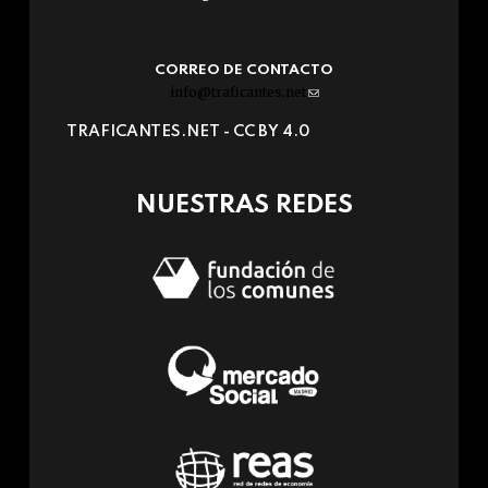
CORREO DE CONTACTO
info@traficantes.net
(link
sends
TRAFICANTES.NET -
CC BY 4.0
e-
mail)
NUESTRAS REDES