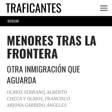
Skip
to
main
SEARCH
content
FORM
MENORES TRAS LA
FRONTERA
OTRA INMIGRACIÓN QUE
AGUARDA
OLMOS SERRANO, ALBERTO
CHECA Y OLMOS, FRANCISCO
ARJONA GARRIDO, ÁNGELES