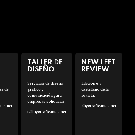
TALLER DE
NEW LEFT
DISEÑO
REVIEW
Servicios de diseño
Edición en
es de
gráfico y
castellano de la
comunicación para
revista.
empresas solidarias.
es.net
nlr@traficantes.net
taller@traficantes.net