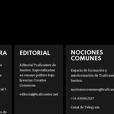
NOCIONES
RA
EDITORIAL
COMUNES
de
Editorial Traficantes de
Sueños. Especializadas
Espacio de formación y
a
en ensayo político bajo
autoformación de Traficant
licencias Creative
Sueños.
Commons.
al 3
nocionescomunes@traficant
editorial@traficantes.net
+34 630662527
Canal de Telegram
es de