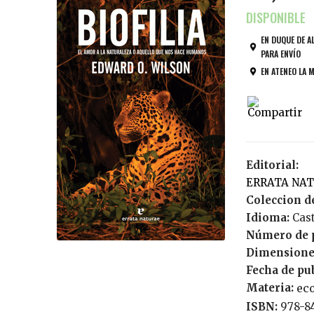
EN DUQUE DE A
PARA ENVÍO
EN ATENEO LA 
Editorial:
ERRATA NA
Coleccion de
Idioma:
Cas
Número de 
Dimensione
Fecha de pu
Materia:
ec
ISBN:
978-8