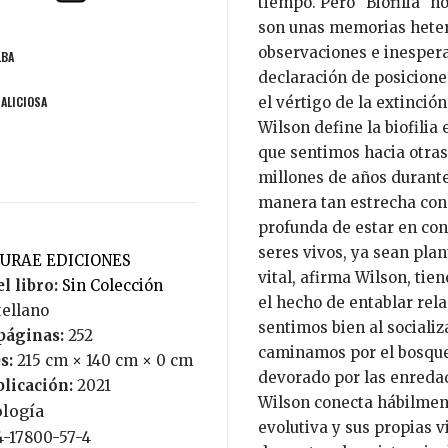
tiempo. Pero "Biofilia" n
son unas memorias heter
observaciones e inesper
LBA
declaración de posicione
MALICIOSA
el vértigo de la extinció
Wilson define la biofili
que sentimos hacia otras
millones de años durante
manera tan estrecha con
profunda de estar en cont
seres vivos, ya sean plan
TURAE EDICIONES
vital, afirma Wilson, ti
l libro:
Sin Colección
el hecho de entablar rela
tellano
sentimos bien al sociali
páginas:
252
caminamos por el bosqu
s:
215 cm × 140 cm × 0 cm
devorado por las enredad
blicación:
2021
Wilson conecta hábilmente 
ología
evolutiva y sus propias v
4-17800-57-4