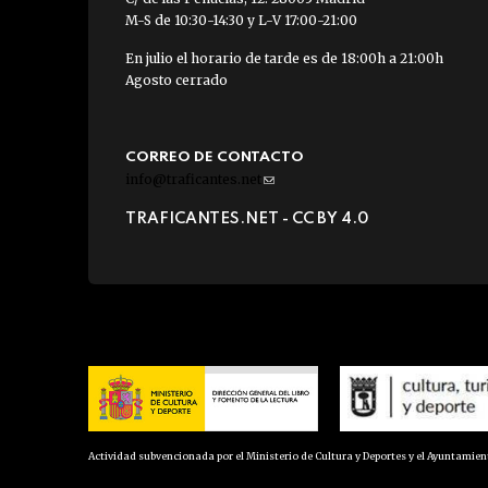
M-S de 10:30-14:30 y L-V 17:00-21:00
En julio el horario de tarde es de 18:00h a 21:00h
Agosto cerrado
CORREO DE CONTACTO
info@traficantes.net
(link
sends
TRAFICANTES.NET -
CC BY 4.0
e-
mail)
Actividad subvencionada por el Ministerio de Cultura y Deportes y el Ayuntamie