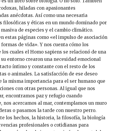
o es un libro sobre biología. O no sólo. También
odoxas, hiladas con apasionantes
adas anécdotas. Así como una necesaria
s filosóficas y éticas en un mundo dominado por
n masiva de especies y el cambio climático.
a en estas páginas como «el impulso de asociación
 formas de vida». Y nos cuenta cómo los
 los cuales el Homo sapiens se relacionó de una
 su entorno crearon una necesidad emocional
acto íntimo y constante con el resto de los
tas o animales. La satisfacción de ese deseo
ene la misma importancia para el ser humano que
ciones con otras personas. Al igual que nos
zar, encontramos paz y refugio cuando
e, nos acercamos al mar, contemplamos un muro
eras o pasamos la tarde con nuestro perro.
los hechos, la historia, la filosofía, la biología
ivencias profesionales o cotidianas para