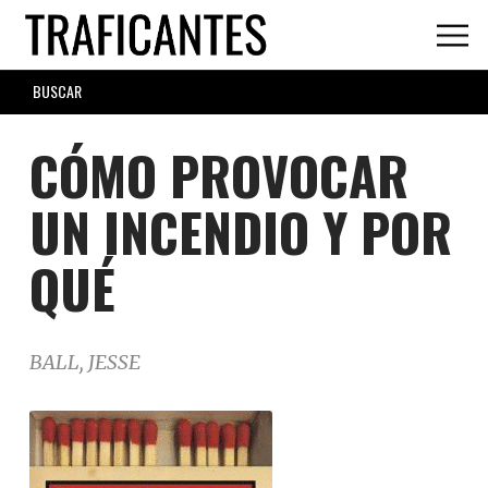
Skip
to
main
SEARCH
content
FORM
CÓMO PROVOCAR
UN INCENDIO Y POR
QUÉ
BALL, JESSE