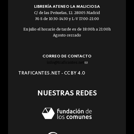
LIBRERÍA ATENEO LA MALICIOSA
C/ de las Peñuelas, 12. 28005 Madrid
M-S de 10:30-14:30 y L-V 17:00-21:00
En julio el horario de tarde es de 18:00h a 21:00h
Agosto cerrado
CORREO DE CONTACTO
info@traficantes.net
(link
sends
TRAFICANTES.NET -
CC BY 4.0
e-
mail)
NUESTRAS REDES