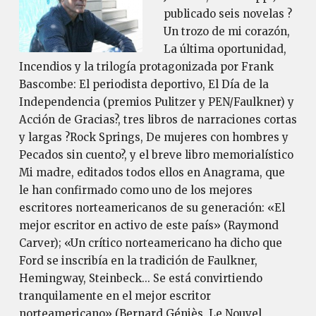
publicado seis novelas ?
Un trozo de mi corazón,
La última oportunidad,
Incendios y la trilogía protagonizada por Frank
Bascombe: El periodista deportivo, El Día de la
Independencia (premios Pulitzer y PEN/Faulkner) y
Acción de Gracias?, tres libros de narraciones cortas
y largas ?Rock Springs, De mujeres con hombres y
Pecados sin cuento?, y el breve libro memorialístico
Mi madre, editados todos ellos en Anagrama, que
le han confirmado como uno de los mejores
escritores norteamericanos de su generación: «El
mejor escritor en activo de este país» (Raymond
Carver); «Un crítico norteamericano ha dicho que
Ford se inscribía en la tradición de Faulkner,
Hemingway, Steinbeck... Se está convirtiendo
tranquilamente en el mejor escritor
norteamericano» (Bernard Géniès, Le Nou­vel