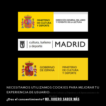
NECESITAMOS UTILIZAMOS COOKIES PARA MEJORAR TU
EXPERIENCIA DE USUARIO
Actividad subvencionada por el Ministerio de Cultura y Deportes y el Ayuntamiento de
Madrid
NO, QUIERO SABER MÁS
¿Das el consentimiento?