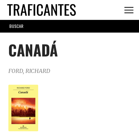
Skip
to
main
SEARCH
content
FORM
CANADÁ
FORD, RICHARD