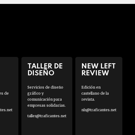
TALLER DE
NEW LEFT
DISEÑO
REVIEW
Servicios de diseño
Edición en
es de
gráfico y
castellano de la
comunicación para
revista.
empresas solidarias.
es.net
nlr@traficantes.net
taller@traficantes.net