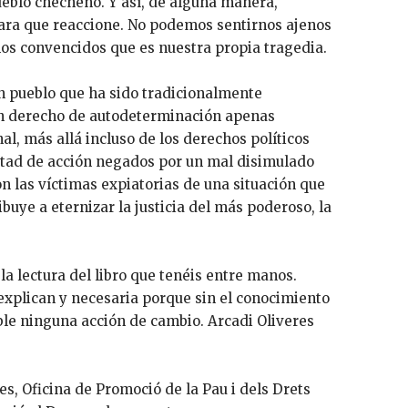
ueblo checheno. Y así, de alguna manera,
para que reaccione. No podemos sentirnos ajenos
mos convencidos que es nuestra propia tragedia.
n pueblo que ha sido tradicionalmente
un derecho de autodeterminación apenas
al, más allá incluso de los derechos políticos
rtad de acción negados por un mal disimulado
n las víctimas expiatorias de una situación que
uye a eternizar la justicia del más poderoso, la
la lectura del libro que tenéis entre manos.
 explican y necesaria porque sin el conocimiento
ible ninguna acción de cambio. Arcadi Oliveres
les, Oficina de Promoció de la Pau i dels Drets