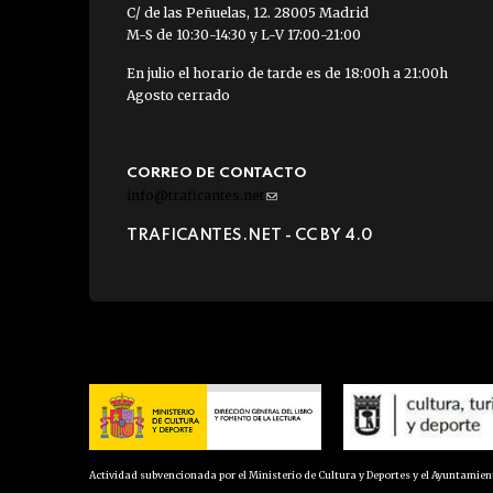
C/ de las Peñuelas, 12. 28005 Madrid
M-S de 10:30-14:30 y L-V 17:00-21:00
En julio el horario de tarde es de 18:00h a 21:00h
Agosto cerrado
CORREO DE CONTACTO
info@traficantes.net
(link
sends
TRAFICANTES.NET -
CC BY 4.0
e-
mail)
Actividad subvencionada por el Ministerio de Cultura y Deportes y el Ayuntamie