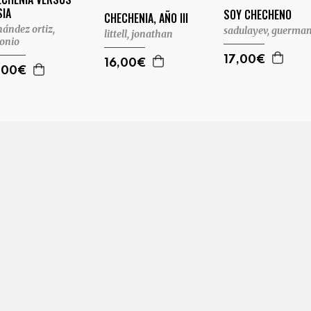
SIA
SOY CHECHENO
CHECHENIA, AÑO III
nández ortiz,
sadulayev, guerma
littell, jonathan
onio
17,00€
16,00€
,00€