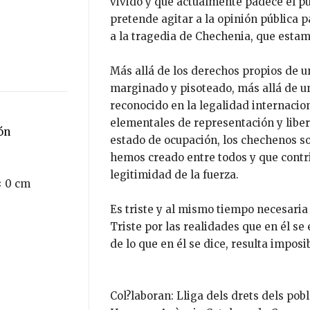
vivido y que actualmente padece el p
pretende agitar a la opinión pública 
a la tragedia de Chechenia, que esta
Más allá de los derechos propios de u
marginado y pisoteado, más allá de 
reconocido en la legalidad internacion
elementales de representación y libe
ión
estado de ocupación, los chechenos so
hemos creado entre todos y que contrib
legitimidad de la fuerza.
× 0 cm
Es triste y al mismo tiempo necesaria 
Triste por las realidades que en él se
de lo que en él se dice, resulta impos
Col?laboran: Lliga dels drets dels pob