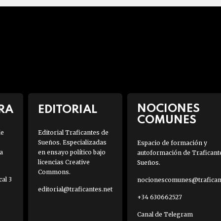
NOCIONES
RA
EDITORIAL
COMUNES
de
Editorial Traficantes de
Sueños. Especializadas
Espacio de formación y
a
en ensayo político bajo
autoformación de Traficant
licencias Creative
Sueños.
Commons.
al 3
nocionescomunes@traficant
editorial@traficantes.net
+34 630662527
Canal de Telegram