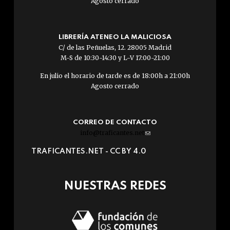
Agosto cerrado
LIBRERÍA ATENEO LA MALICIOSA
C/ de las Peñuelas, 12. 28005 Madrid
M-S de 10:30-14:30 y L-V 17:00-21:00
En julio el horario de tarde es de 18:00h a 21:00h
Agosto cerrado
CORREO DE CONTACTO
info@traficantes.net
(link
sends
TRAFICANTES.NET -
CC BY 4.0
e-
mail)
NUESTRAS REDES