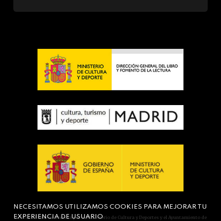
NECESITAMOS UTILIZAMOS COOKIES PARA MEJORAR TU
EXPERIENCIA DE USUARIO
Actividad subvencionada por el Ministerio de Cultura y Deportes y el Ayuntamiento de