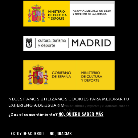
NECESITAMOS UTILIZAMOS COOKIES PARA MEJORAR TU
EXPERIENCIA DE USUARIO
Actividad subvencionada por el Ministerio de Cultura y Deportes y el Ayuntamiento de
Madrid
NO, QUIERO SABER MÁS
¿Das el consentimiento?
ESTOY DE ACUERDO
NO, GRACIAS