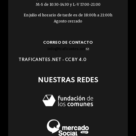
M-S de 10:30-14:30 y L-V 17:00-21:00
En julio el horario de tarde es de 18:00h a 21:00h
Agosto cerrado
CORREO DE CONTACTO
info@traficantes.net
(link
sends
TRAFICANTES.NET -
CC BY 4.0
e-
mail)
NUESTRAS REDES