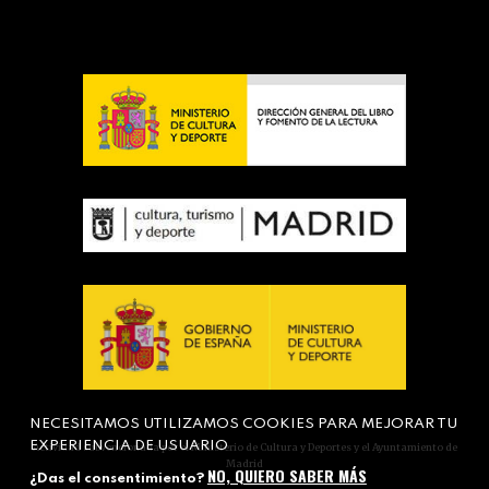
NECESITAMOS UTILIZAMOS COOKIES PARA MEJORAR TU
EXPERIENCIA DE USUARIO
Actividad subvencionada por el Ministerio de Cultura y Deportes y el Ayuntamiento de
Madrid
NO, QUIERO SABER MÁS
¿Das el consentimiento?