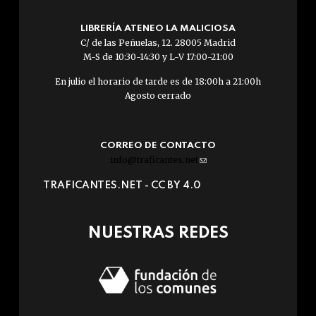
LIBRERÍA ATENEO LA MALICIOSA
C/ de las Peñuelas, 12. 28005 Madrid
M-S de 10:30-14:30 y L-V 17:00-21:00
En julio el horario de tarde es de 18:00h a 21:00h
Agosto cerrado
CORREO DE CONTACTO
info@traficantes.net
(link
sends
TRAFICANTES.NET -
CC BY 4.0
e-
mail)
NUESTRAS REDES