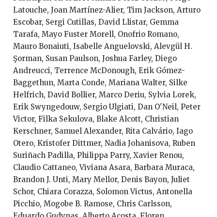
Latouche, Joan Martínez-Alier, Tim Jackson, Arturo
Escobar, Sergi Cutillas, David Llistar, Gemma
Tarafa, Mayo Fuster Morell, Onofrio Romano,
Mauro Bonaiuti, Isabelle Anguelovski, Alevgül H.
Şorman, Susan Paulson, Joshua Farley, Diego
Andreucci, Terrence McDonough, Erik Gómez-
Baggethun, Marta Conde, Mariana Walter, Silke
Helfrich, David Bollier, Marco Deriu, Sylvia Lorek,
Erik Swyngedouw, Sergio Ulgiati, Dan O'Neil, Peter
Victor, Filka Sekulova, Blake Alcott, Christian
Kerschner, Samuel Alexander, Rita Calvário, Iago
Otero, Kristofer Dittmer, Nadia Johanisova, Ruben
Suriñach Padilla, Philippa Parry, Xavier Renou,
Claudio Cattaneo, Viviana Asara, Barbara Muraca,
Brandon J. Unti, Mary Mellor, Denis Bayon, Juliet
Schor, Chiara Corazza, Solomon Victus, Antonella
Picchio, Mogobe B. Ramose, Chris Carlsson,
Eduardo Gudynas, Alberto Acosta, Floren