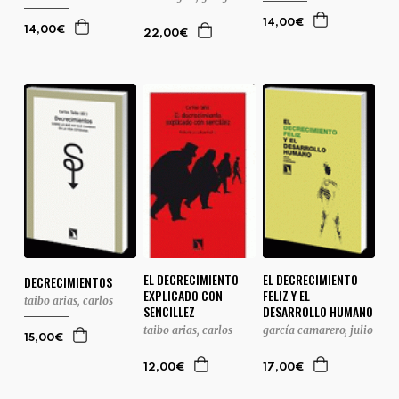
14,00€
14,00€
22,00€
EL DECRECIMIENTO
EL DECRECIMIENTO
DECRECIMIENTOS
EXPLICADO CON
FELIZ Y EL
taibo arias, carlos
SENCILLEZ
DESARROLLO HUMANO
taibo arias, carlos
garcía camarero, julio
15,00€
12,00€
17,00€