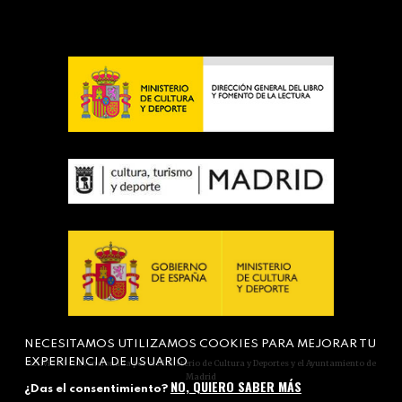
NECESITAMOS UTILIZAMOS COOKIES PARA MEJORAR TU
EXPERIENCIA DE USUARIO
Actividad subvencionada por el Ministerio de Cultura y Deportes y el Ayuntamiento de
Madrid
NO, QUIERO SABER MÁS
¿Das el consentimiento?