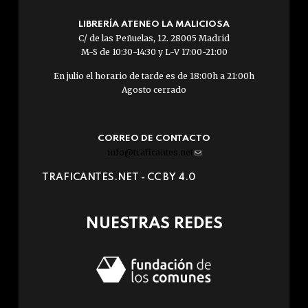
LIBRERÍA ATENEO LA MALICIOSA
C/ de las Peñuelas, 12. 28005 Madrid
M-S de 10:30-14:30 y L-V 17:00-21:00
En julio el horario de tarde es de 18:00h a 21:00h
Agosto cerrado
CORREO DE CONTACTO
info@traficantes.net
(link
sends
TRAFICANTES.NET -
CC BY 4.0
e-
mail)
NUESTRAS REDES