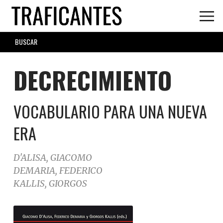
Skip
to
main
SEARCH
content
FORM
DECRECIMIENTO
VOCABULARIO PARA UNA NUEVA
ERA
D'ALISA, GIACOMO
DEMARIA, FEDERICO
KALLIS, GIORGOS