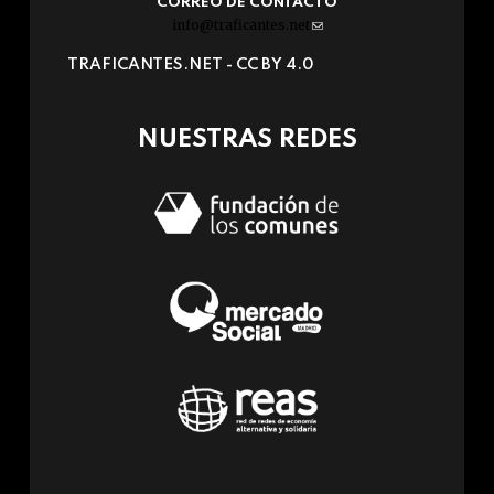
CORREO DE CONTACTO
info@traficantes.net
(link
sends
TRAFICANTES.NET -
CC BY 4.0
e-
mail)
NUESTRAS REDES