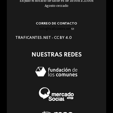
En julio el horario de tarde es de 18:00h a 21:00h
Agosto cerrado
CORREO DE CONTACTO
info@traficantes.net
(link
sends
TRAFICANTES.NET -
CC BY 4.0
e-
mail)
NUESTRAS REDES