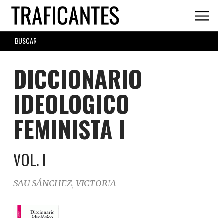
Skip
to
main
SEARCH
content
FORM
DICCIONARIO
IDEOLOGICO
FEMINISTA I
VOL. I
SAU SÁNCHEZ, VICTORIA