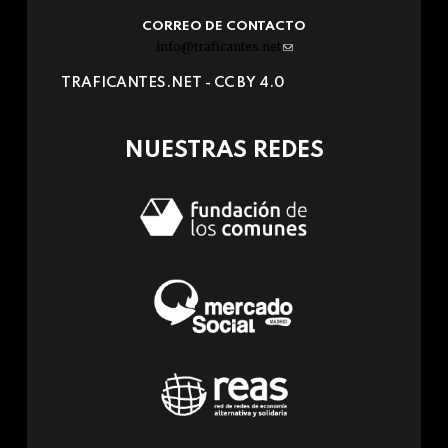
CORREO DE CONTACTO
info@traficantes.net
(link
sends
TRAFICANTES.NET -
CC BY 4.0
e-
mail)
NUESTRAS REDES