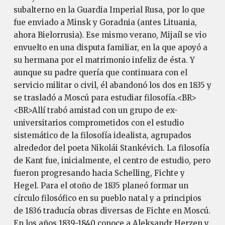
subalterno en la Guardia Imperial Rusa, por lo que
fue enviado a Minsk y Goradnia (antes Lituania,
ahora Bielorrusia). Ese mismo verano, Mijaíl se vio
envuelto en una disputa familiar, en la que apoyó a
su hermana por el matrimonio infeliz de ésta. Y
aunque su padre quería que continuara con el
servicio militar o civil, él abandonó los dos en 1835 y
se trasladó a Moscú para estudiar filosofía.<BR>
<BR>Allí trabó amistad con un grupo de ex-
universitarios comprometidos con el estudio
sistemático de la filosofía idealista, agrupados
alrededor del poeta Nikolái Stankévich. La filosofía
de Kant fue, inicialmente, el centro de estudio, pero
fueron progresando hacia Schelling, Fichte y
Hegel. Para el otoño de 1835 planeó formar un
círculo filosófico en su pueblo natal y a principios
de 1836 traducía obras diversas de Fichte en Moscú.
En los años 1839-1840 conoce a Aleksandr Herzen y