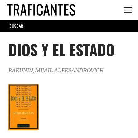
Skip
to
main
SEARCH
content
FORM
DIOS Y EL ESTADO
BAKUNIN, MIJAIL ALEKSANDROVICH