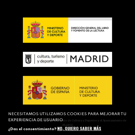
NECESITAMOS UTILIZAMOS COOKIES PARA MEJORAR TU
EXPERIENCIA DE USUARIO
Actividad subvencionada por el Ministerio de Cultura y Deportes y el Ayuntamiento de
Madrid
NO, QUIERO SABER MÁS
¿Das el consentimiento?