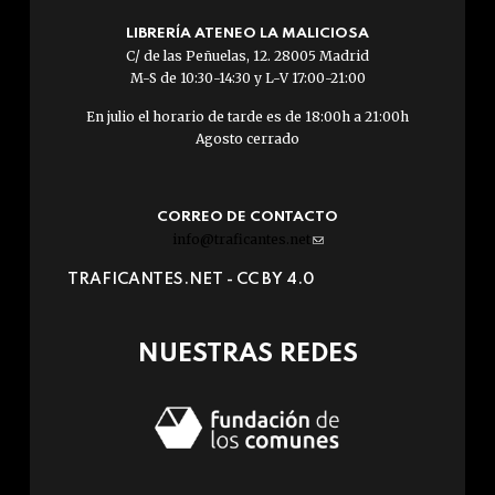
LIBRERÍA ATENEO LA MALICIOSA
C/ de las Peñuelas, 12. 28005 Madrid
M-S de 10:30-14:30 y L-V 17:00-21:00
En julio el horario de tarde es de 18:00h a 21:00h
Agosto cerrado
CORREO DE CONTACTO
info@traficantes.net
(link
sends
TRAFICANTES.NET -
CC BY 4.0
e-
mail)
NUESTRAS REDES