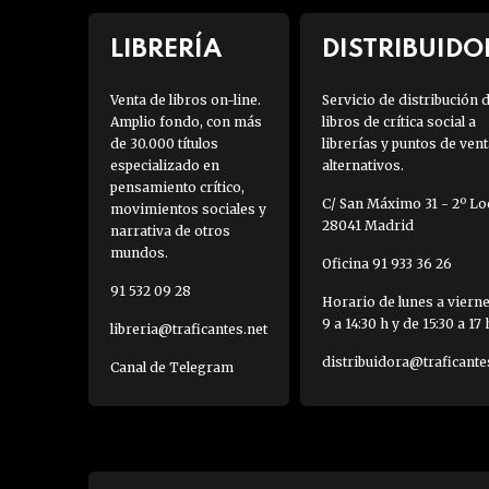
LIBRERÍA
DISTRIBUIDO
Venta de libros on-line.
Servicio de distribución 
Amplio fondo, con más
libros de crítica social a
de 30.000 títulos
librerías y puntos de vent
especializado en
alternativos.
pensamiento crítico,
C/ San Máximo 31 - 2º Loc
movimientos sociales y
28041 Madrid
narrativa de otros
mundos.
Oficina 91 933 36 26
91 532 09 28
Horario de lunes a viern
9 a 14:30 h y de 15:30 a 17 
libreria@traficantes.net
distribuidora@traficante
Canal de Telegram