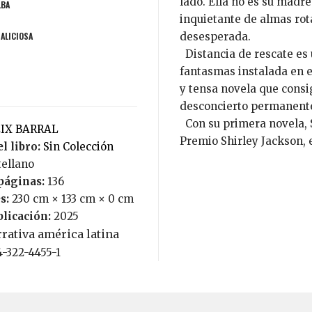
lado. Ella no es su madre.
LBA
inquietante de almas ro
MALICIOSA
desesperada.
Distancia de rescate es 
fantasmas instalada en e
y tensa novela que consi
desconcierto permanente
Con su primera novela, 
EIX BARRAL
Premio Shirley Jackson, e
l libro:
Sin Colección
tellano
páginas:
136
s:
230 cm × 133 cm × 0 cm
blicación:
2025
rativa américa latina
4-322-4455-1