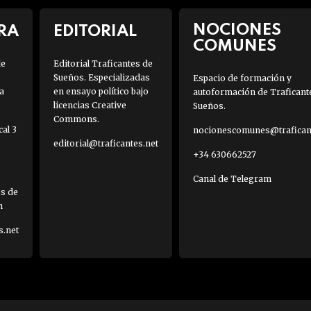
NOCIONES
RA
EDITORIAL
COMUNES
de
Editorial Traficantes de
Sueños. Especializadas
Espacio de formación y
a
en ensayo político bajo
autoformación de Traficant
licencias Creative
Sueños.
Commons.
al 3
nocionescomunes@traficant
editorial@traficantes.net
+34 630662527
Canal de Telegram
es de
h
s.net