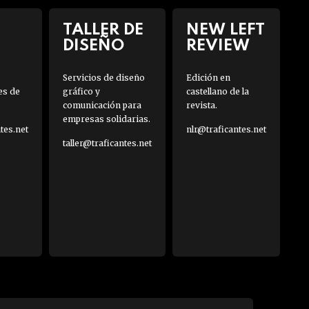
TALLER DE
NEW LEFT
DISEÑO
REVIEW
Servicios de diseño
Edición en
es de
gráfico y
castellano de la
comunicación para
revista.
empresas solidarias.
es.net
nlr@traficantes.net
taller@traficantes.net