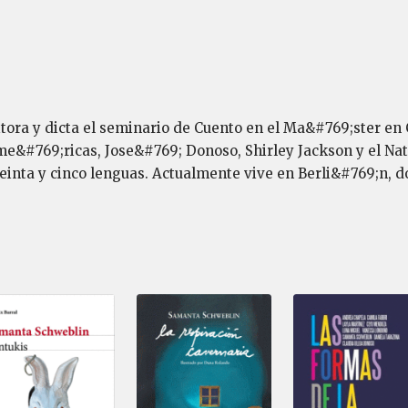
tora y dicta el seminario de Cuento en el Ma&#769;ster en
Ame&#769;ricas, Jose&#769; Donoso, Shirley Jackson y el N
inta y cinco lenguas. Actualmente vive en Berli&#769;n, don