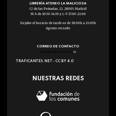
LIBRERÍA ATENEO LA MALICIOSA
C/ de las Peñuelas, 12. 28005 Madrid
M-S de 10:30-14:30 y L-V 17:00-21:00
En julio el horario de tarde es de 18:00h a 21:00h
Agosto cerrado
CORREO DE CONTACTO
info@traficantes.net
(link
sends
TRAFICANTES.NET -
CC BY 4.0
e-
mail)
NUESTRAS REDES