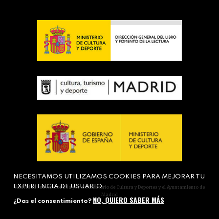
NECESITAMOS UTILIZAMOS COOKIES PARA MEJORAR TU
EXPERIENCIA DE USUARIO
Actividad subvencionada por el Ministerio de Cultura y Deportes y el Ayuntamiento de
Madrid
NO, QUIERO SABER MÁS
¿Das el consentimiento?