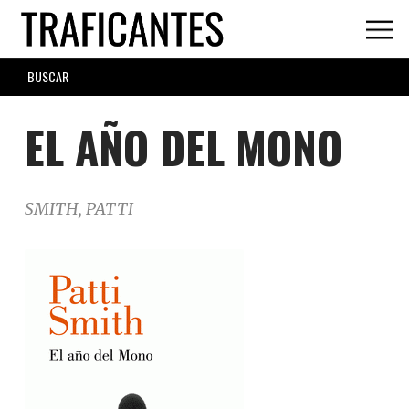
Skip
to
main
SEARCH
content
FORM
EL AÑO DEL MONO
SMITH, PATTI