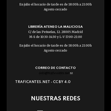
En julio el horario de tarde es de 18:00h a 21:00h
Agosto cerrado
LIBRERÍA ATENEO LA MALICIOSA
C/ de las Peñuelas, 12. 28005 Madrid
M-S de 10:30-14:30 y L-V 17:00-21:00
En julio el horario de tarde es de 18:00h a 21:00h
Agosto cerrado
CORREO DE CONTACTO
info@traficantes.net
(link
sends
TRAFICANTES.NET -
CC BY 4.0
e-
mail)
NUESTRAS REDES