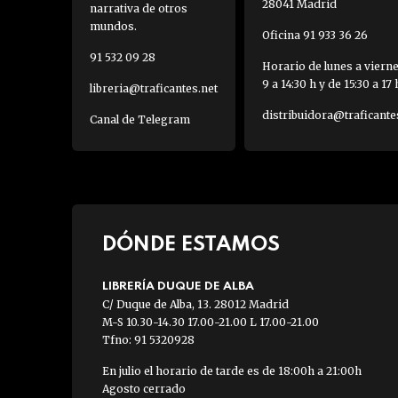
28041 Madrid
narrativa de otros
mundos.
Oficina 91 933 36 26
91 532 09 28
Horario de lunes a viern
9 a 14:30 h y de 15:30 a 17 
libreria@traficantes.net
distribuidora@traficante
Canal de Telegram
DÓNDE ESTAMOS
LIBRERÍA DUQUE DE ALBA
C/ Duque de Alba, 13. 28012 Madrid
M-S 10.30-14.30 17.00-21.00 L 17.00-21.00
Tfno: 91 5320928
En julio el horario de tarde es de 18:00h a 21:00h
Agosto cerrado