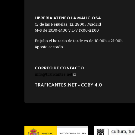
LIBRERÍA ATENEO LA MALICIOSA
C/ de las Peñuelas, 12. 28005 Madrid
M-S de 10:30-14:30 y L-V 17:00-21:00
En julio el horario de tarde es de 18:00h a 21:00h
Agosto cerrado
CORREO DE CONTACTO
info@traficantes.net
(link
sends
TRAFICANTES.NET -
CC BY 4.0
e-
mail)