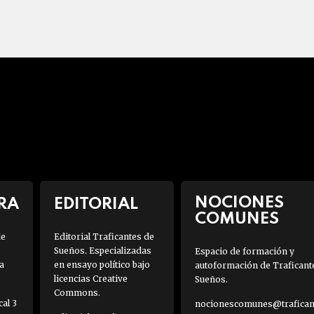
NOCIONES
RA
EDITORIAL
COMUNES
de
Editorial Traficantes de
Sueños. Especializadas
Espacio de formación y
a
en ensayo político bajo
autoformación de Traficant
licencias Creative
Sueños.
Commons.
al 3
nocionescomunes@traficant