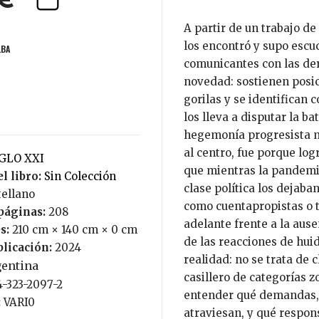
0€
A partir de un trabajo de
los encontró y supo escuc
LBA
comunicantes con las der
novedad: sostienen posic
gorilas y se identifican 
los lleva a disputar la b
hegemonía progresista me
al centro, fue porque log
IGLO XXI
que mientras la pandemia
l libro:
Sin Colección
clase política los dejaba
tellano
como cuentapropistas o t
páginas:
208
adelante frente a la ause
s:
210 cm × 140 cm × 0 cm
de las reacciones de huid
blicación:
2024
realidad: no se trata de 
gentina
casillero de categorías zo
4-323-2097-2
entender qué demandas, 
:
VARI0
atraviesan, y qué respons