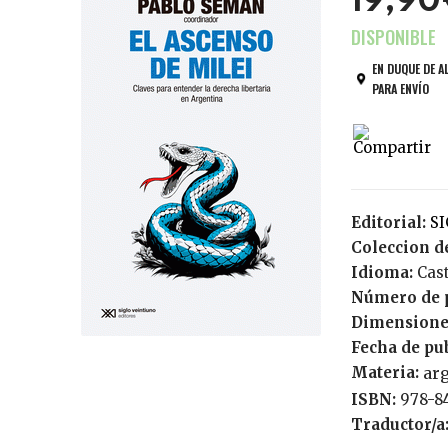
19,9
EN DUQUE DE A
PARA ENVÍO
Editorial:
S
Coleccion de
Idioma:
Cas
Número de 
Dimensione
Fecha de pu
Materia:
ar
ISBN:
978-8
Traductor/a