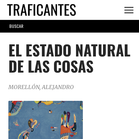
Skip
to
main
SEARCH
content
FORM
EL ESTADO NATURAL
DE LAS COSAS
MORELLÓN, ALEJANDRO