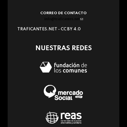
CORREO DE CONTACTO
info@traficantes.net
(link
sends
TRAFICANTES.NET -
CC BY 4.0
e-
mail)
NUESTRAS REDES