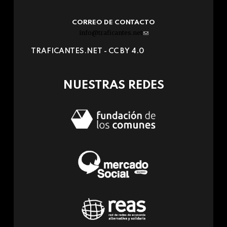
CORREO DE CONTACTO
info@traficantes.net
(link
sends
TRAFICANTES.NET -
CC BY 4.0
e-
mail)
NUESTRAS REDES