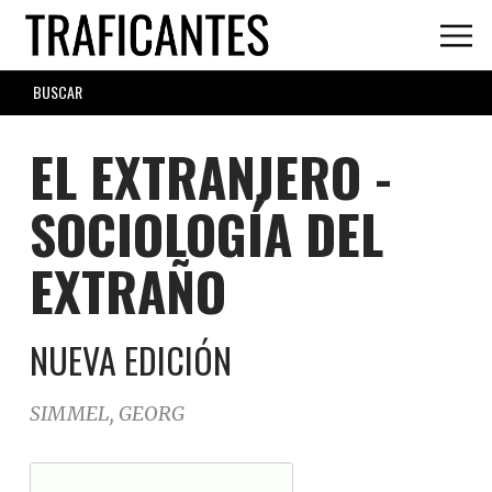
Skip
to
main
SEARCH
content
FORM
EL EXTRANJERO -
SOCIOLOGÍA DEL
EXTRAÑO
NUEVA EDICIÓN
SIMMEL, GEORG