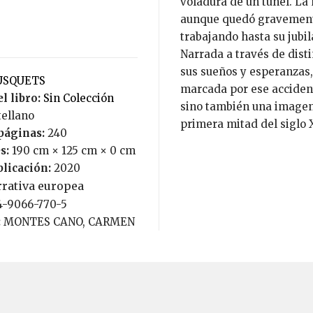
voladura de un túnel. La
aunque quedó gravemente 
trabajando hasta su jubil
Narrada a través de disti
sus sueños y esperanzas, 
TUSQUETS
marcada por ese accident
l libro:
Sin Colección
sino también una imagen 
tellano
primera mitad del siglo 
páginas:
240
s:
190 cm × 125 cm × 0 cm
blicación:
2020
rrativa europea
84-9066-770-5
:
MONTES CANO, CARMEN