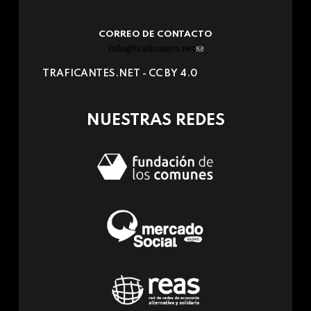
CORREO DE CONTACTO
info@traficantes.net
(link
sends
TRAFICANTES.NET -
CC BY 4.0
e-
mail)
NUESTRAS REDES