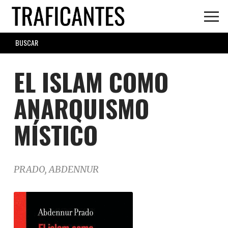
Skip
to
main
SEARCH
content
FORM
EL ISLAM COMO
ANARQUISMO
MÍSTICO
PRADO, ABDENNUR