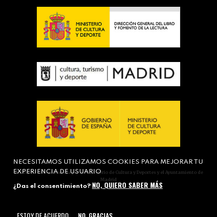
NECESITAMOS UTILIZAMOS COOKIES PARA MEJORAR TU
EXPERIENCIA DE USUARIO
Actividad subvencionada por el Ministerio de Cultura y Deportes y el Ayuntamiento de
Madrid
NO, QUIERO SABER MÁS
¿Das el consentimiento?
ESTOY DE ACUERDO
NO, GRACIAS