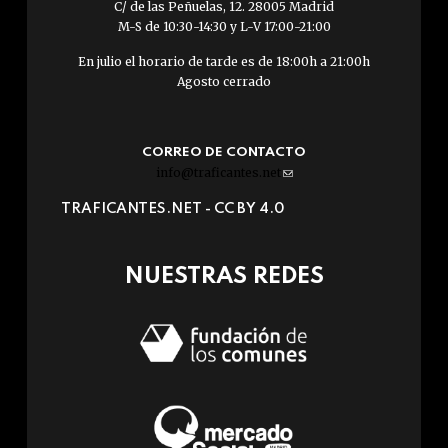
C/ de las Peñuelas, 12. 28005 Madrid
M-S de 10:30-14:30 y L-V 17:00-21:00
En julio el horario de tarde es de 18:00h a 21:00h
Agosto cerrado
CORREO DE CONTACTO
info@traficantes.net
(link
sends
TRAFICANTES.NET -
CC BY 4.0
e-
mail)
NUESTRAS REDES