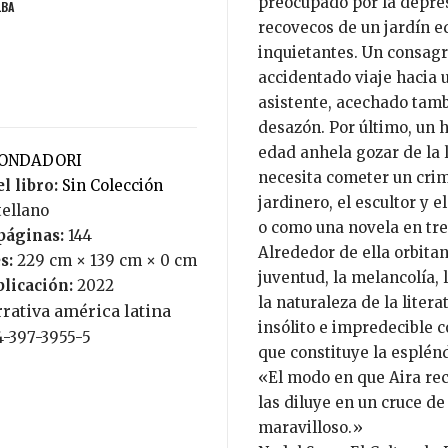
preocupado por la depres
LBA
recovecos de un jardín e
inquietantes. Un consagr
accidentado viaje hacia u
asistente, acechado tamb
desazón. Por último, un 
edad anhela gozar de la l
MONDADORI
necesita cometer un crime
l libro:
Sin Colección
jardinero, el escultor y 
tellano
o como una novela en tre
páginas:
144
Alrededor de ella orbitan
s:
229 cm × 139 cm × 0 cm
juventud, la melancolía, 
blicación:
2022
la naturaleza de la litera
rativa américa latina
insólito e impredecible 
4-397-3955-5
que constituye la esplénd
«El modo en que Aira rec
las diluye en un cruce de
maravilloso.»