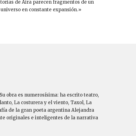
torias de Aira parecen fragmentos de un
o universo en constante expansión.»
Su obra es numerosísima: ha escri­to teatro,
nto, La costurera y el vien­to, Taxol, La
fía de la gran poeta ar­gentina Alejandra
 originales e in­teligentes de la narrativa