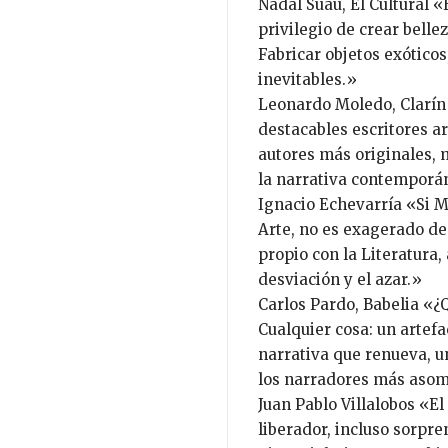
Nadal Suau, El Cultural «
privilegio de crear belle
Fabricar objetos exóticos
inevitables.»
Leonardo Moledo, Clarín 
destacables escritores ar
autores más originales, 
la narrativa contemporá
Ignacio Echevarría «Si M
Arte, no es exagerado de
propio con la Literatura,
desviación y el azar.»
Carlos Pardo, Babelia «¿
Cualquier cosa: un artef
narrativa que renueva, una
los narradores más asomb
Juan Pablo Villalobos «E
liberador, incluso sorpre