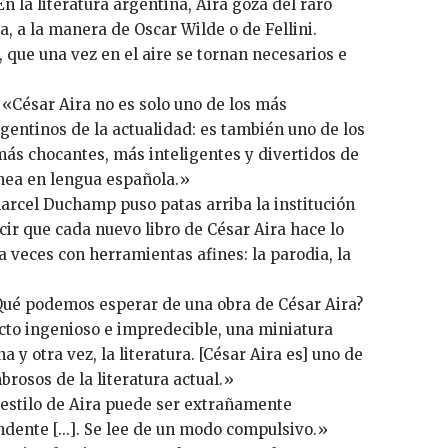
En la literatura argentina, Aira goza del raro
za, a la manera de Oscar Wilde o de Fellini.
, que una vez en el aire se tornan necesarios e
«César Aira no es solo uno de los más
gentinos de la actualidad: es también uno de los
más chocantes, más inteligentes y divertidos de
nea en lengua española.»
arcel Duchamp puso patas arriba la institución
cir que cada nuevo libro de César Aira hace lo
 a veces con herramientas afines: la parodia, la
Qué podemos esperar de una obra de César Aira?
acto ingenioso e impredecible, una miniatura
 y otra vez, la literatura. [César Aira es] uno de
rosos de la literatura actual.»
l estilo de Aira puede ser extrañamente
ndente [...]. Se lee de un modo compulsivo.»