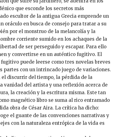
ión que sufre su jardinero, se adentra en los
dénico que esconde los secretos más
ado escultor de la antigua Grecia emprende un
n oráculo en busca de consejo para tratar a su
ién por el monstruo de la melancolía y la
hombre corriente sumido en los achaques de la
ibertad de ser perseguido y escapar. Para ello
n y convertirse en un auténtico fugitivo. El
el fugitivo puede leerse como tres novelas breves
s partes con un intrincado juego de variaciones.
 el discurrir del tiempo, la pérdida de la
la vanidad del artista y una reflexión acerca de
tura, la creación y la escritura misma. Este tan
como magnético libro se suma al rico entramado
ida obra de César Aira. La crítica ha dicho:
oge el guante de las convenciones narrativas y
 ejes con la naturaleza entrópica de la vida es