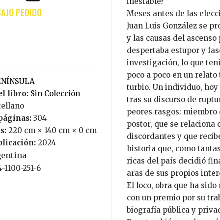
inestable?
Meses antes de las elecc
Juan Luis González se pr
y las causas del ascenso 
despertaba estupor y fas
investigación, lo que ten
poco a poco en un relato
PENÍNSULA
turbio. Un individuo, ho
l libro:
Sin Colección
tras su discurso de ruptur
tellano
peores rasgos: miembro 
páginas:
304
postor, que se relaciona
s:
220 cm × 140 cm × 0 cm
discordantes y que recib
blicación:
2024
historia que, como tanta
gentina
ricas del país decidió f
4-1100-251-6
aras de sus propios inte
El loco, obra que ha sid
con un premio por su tra
biografía pública y priva