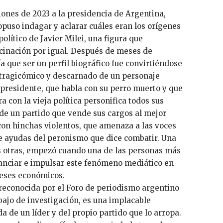
iones de 2023 a la presidencia de Argentina,
opuso indagar y aclarar cuáles eran los orígenes
político de Javier Milei, una figura que
cinación por igual. Después de meses de
ía que ser un perfil biográfico fue convirtiéndose
 tragicómico y descarnado de un personaje
y presidente, que habla con su perro muerto y que
a con la vieja política personifica todos sus
de un partido que vende sus cargos al mejor
 con hinchas violentos, que amenaza a las voces
e ayudas del peronismo que dice combatir. Una
s otras, empezó cuando una de las personas más
inanciar e impulsar este fenómeno mediático en
reses económicos.
o reconocida por el Foro de periodismo argentino
bajo de investigación, es una implacable
da de un líder y del propio partido que lo arropa.