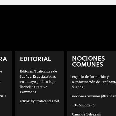
NOCIONES
RA
EDITORIAL
COMUNES
de
Editorial Traficantes de
Sueños. Especializadas
Espacio de formación y
a
en ensayo político bajo
autoformación de Traficant
licencias Creative
Sueños.
Commons.
al 3
nocionescomunes@traficant
editorial@traficantes.net
+34 630662527
Canal de Telegram