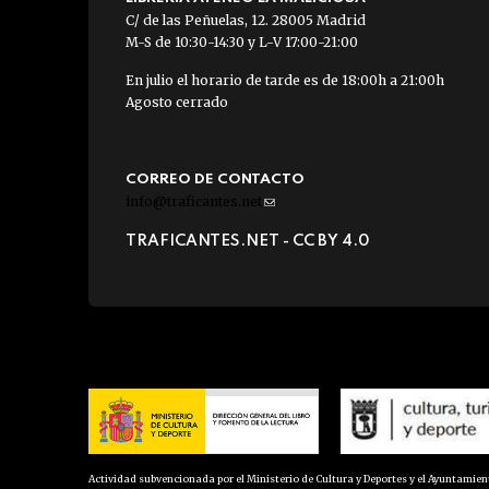
C/ de las Peñuelas, 12. 28005 Madrid
M-S de 10:30-14:30 y L-V 17:00-21:00
En julio el horario de tarde es de 18:00h a 21:00h
Agosto cerrado
CORREO DE CONTACTO
info@traficantes.net
(link
sends
TRAFICANTES.NET -
CC BY 4.0
e-
mail)
Actividad subvencionada por el Ministerio de Cultura y Deportes y el Ayuntamie