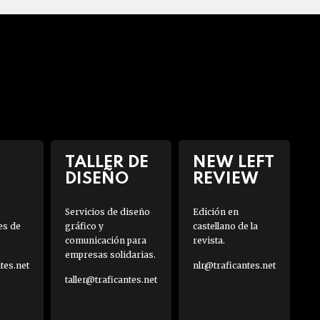
TALLER DE
NEW LEFT
DISEÑO
REVIEW
Servicios de diseño
Edición en
es de
gráfico y
castellano de la
comunicación para
revista.
empresas solidarias.
es.net
nlr@traficantes.net
taller@traficantes.net