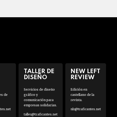
TALLER DE
NEW LEFT
DISEÑO
REVIEW
Servicios de diseño
Edición en
es de
gráfico y
castellano de la
comunicación para
revista.
empresas solidarias.
es.net
nlr@traficantes.net
taller@traficantes.net