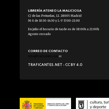
LIBRERÍA ATENEO LA MALICIOSA
C/ de las Peñuelas, 12. 28005 Madrid
M-S de 10:30-14:30 y L-V 17:00-21:00
En julio el horario de tarde es de 18:00h a 21:00h
Agosto cerrado
CORREO DE CONTACTO
info@traficantes.net
(link
sends
TRAFICANTES.NET -
CC BY 4.0
e-
mail)