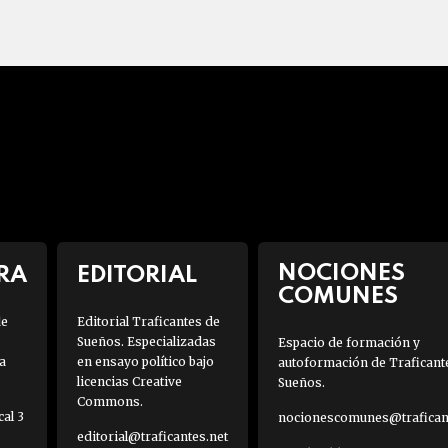
NOCIONES
RA
EDITORIAL
COMUNES
de
Editorial Traficantes de
Sueños. Especializadas
Espacio de formación y
a
en ensayo político bajo
autoformación de Traficant
licencias Creative
Sueños.
Commons.
al 3
nocionescomunes@traficant
editorial@traficantes.net