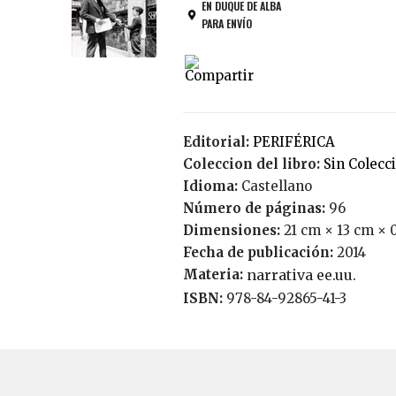
EN DUQUE DE ALBA
PARA ENVÍO
Editorial:
PERIFÉRICA
Coleccion del libro:
Sin Colecc
Idioma:
Castellano
Número de páginas:
96
Dimensiones:
21 cm × 13 cm × 
Fecha de publicación:
2014
Materia:
narrativa ee.uu.
ISBN:
978-84-92865-41-3