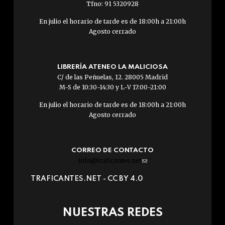
Tfno: 91 5320928
En julio el horario de tarde es de 18:00h a 21:00h
Agosto cerrado
LIBRERÍA ATENEO LA MALICIOSA
C/ de las Peñuelas, 12. 28005 Madrid
M-S de 10:30-14:30 y L-V 17:00-21:00
En julio el horario de tarde es de 18:00h a 21:00h
Agosto cerrado
CORREO DE CONTACTO
info@traficantes.net
(link
sends
TRAFICANTES.NET -
CC BY 4.0
e-
mail)
NUESTRAS REDES