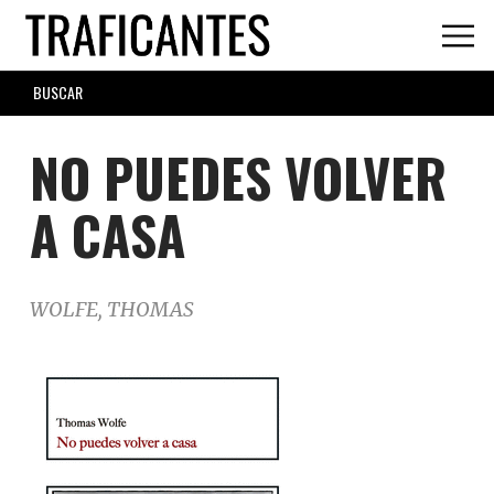
Skip
to
main
SEARCH
content
FORM
NO PUEDES VOLVER
A CASA
WOLFE, THOMAS