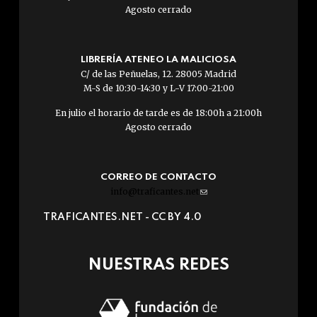
Agosto cerrado
LIBRERÍA ATENEO LA MALICIOSA
C/ de las Peñuelas, 12. 28005 Madrid
M-S de 10:30-14:30 y L-V 17:00-21:00
En julio el horario de tarde es de 18:00h a 21:00h
Agosto cerrado
CORREO DE CONTACTO
info@traficantes.net
(link
sends
TRAFICANTES.NET -
CC BY 4.0
e-
mail)
NUESTRAS REDES