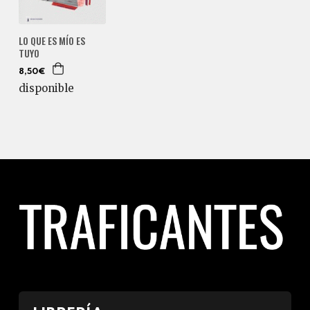
LO QUE ES MÍO ES
TUYO
8,50€
disponible