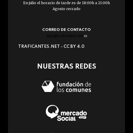
En julio el horario de tarde es de 18:00h a 21:00h
Agosto cerrado
CORREO DE CONTACTO
info@traficantes.net
(link
sends
TRAFICANTES.NET -
CC BY 4.0
e-
mail)
NUESTRAS REDES