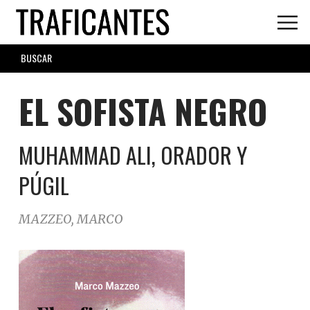
Skip
to
main
SEARCH
content
FORM
EL SOFISTA NEGRO
MUHAMMAD ALI, ORADOR Y
PÚGIL
MAZZEO, MARCO