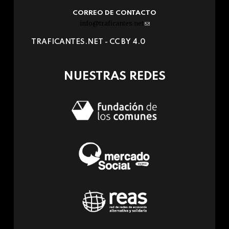
CORREO DE CONTACTO
info@traficantes.net
(link
sends
TRAFICANTES.NET -
CC BY 4.0
e-
mail)
NUESTRAS REDES