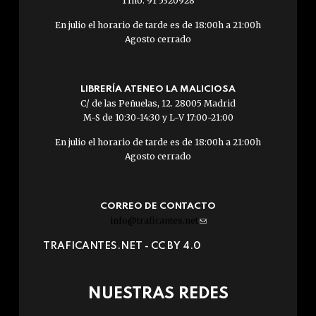
Tfno: 91 5320928
En julio el horario de tarde es de 18:00h a 21:00h
Agosto cerrado
LIBRERÍA ATENEO LA MALICIOSA
C/ de las Peñuelas, 12. 28005 Madrid
M-S de 10:30-14:30 y L-V 17:00-21:00
En julio el horario de tarde es de 18:00h a 21:00h
Agosto cerrado
CORREO DE CONTACTO
info@traficantes.net
(link
sends
TRAFICANTES.NET -
CC BY 4.0
e-
mail)
NUESTRAS REDES