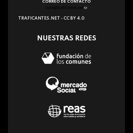
CORREO DE CONTACTO
info@traficantes.net
(link
sends
TRAFICANTES.NET -
CC BY 4.0
e-
mail)
NUESTRAS REDES