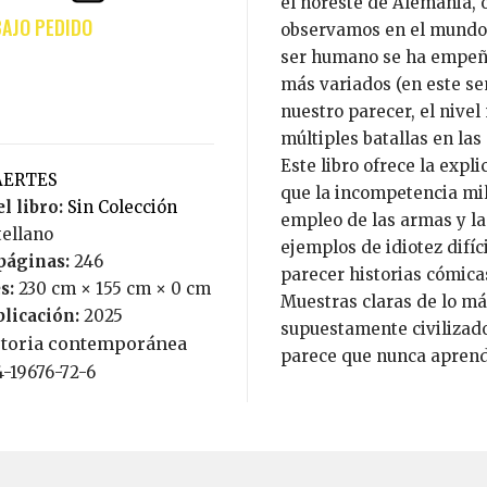
el noreste de Alemania, o
observamos en el mundo ac
ser humano se ha empeña
más variados (en este sen
nuestro parecer, el nivel
múltiples batallas en las
Este libro ofrece la expl
LAERTES
que la incompetencia mili
l libro:
Sin Colección
empleo de las armas y la
tellano
ejemplos de idiotez difíc
páginas:
246
parecer historias cómica
s:
230 cm × 155 cm × 0 cm
Muestras claras de lo má
blicación:
2025
supuestamente civilizado
storia contemporánea
parece que nunca aprend
4-19676-72-6