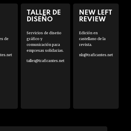
TALLER DE
NEW LEFT
DISEÑO
REVIEW
Servicios de diseño
Edición en
es de
gráfico y
castellano de la
comunicación para
revista.
empresas solidarias.
es.net
nlr@traficantes.net
taller@traficantes.net