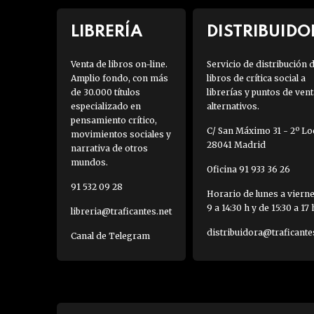
LIBRERÍA
DISTRIBUIDO
Venta de libros on-line.
Servicio de distribución 
Amplio fondo, con más
libros de crítica social a
de 30.000 títulos
librerías y puntos de vent
especializado en
alternativos.
pensamiento crítico,
C/ San Máximo 31 - 2º Loc
movimientos sociales y
28041 Madrid
narrativa de otros
mundos.
Oficina 91 933 36 26
91 532 09 28
Horario de lunes a viern
9 a 14:30 h y de 15:30 a 17 
libreria@traficantes.net
distribuidora@traficante
Canal de Telegram