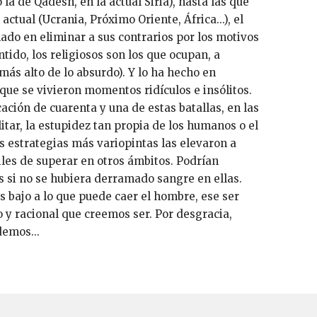
 la de Qadesh, en la actual Siria), hasta las que
tual (Ucrania, Próximo Oriente, África...), el
do en eliminar a sus contrarios por los motivos
tido, los religiosos son los que ocupan, a
 más alto de lo absurdo). Y lo ha hecho en
 que se vivieron momentos ridículos e insólitos.
icación de cuarenta y una de estas batallas, en las
tar, la estupidez tan propia de los humanos o el
s estrategias más variopintas las elevaron a
iles de superar en otros ámbitos. Podrían
s si no se hubiera derramado sangre en ellas.
s bajo a lo que puede caer el hombre, ese ser
 y racional que creemos ser. Por desgracia,
emos...