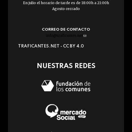
En julio el horario de tarde es de 18:00h a 21:00h
Agosto cerrado
CORREO DE CONTACTO
info@traficantes.net
(link
sends
TRAFICANTES.NET -
CC BY 4.0
e-
mail)
NUESTRAS REDES