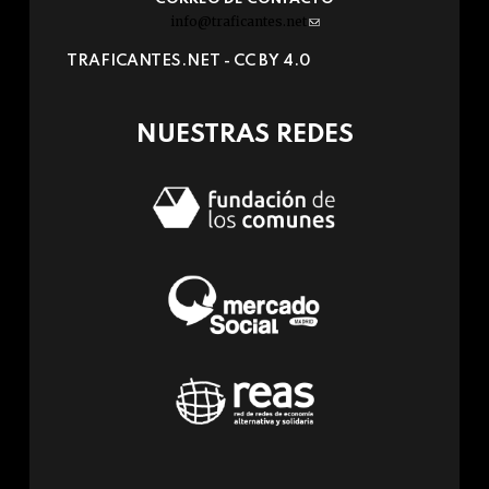
info@traficantes.net
(link
sends
TRAFICANTES.NET -
CC BY 4.0
e-
mail)
NUESTRAS REDES