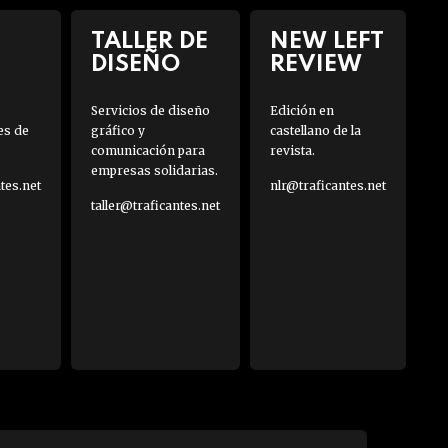
TALLER DE
NEW LEFT
DISEÑO
REVIEW
Servicios de diseño
Edición en
es de
gráfico y
castellano de la
comunicación para
revista.
empresas solidarias.
es.net
nlr@traficantes.net
taller@traficantes.net