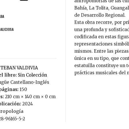
antropomorfas de las cul
Bahía, La Tolita, Guanga
de Desarrollo Regional.
LBA
Esta obra recorre, por p
MALICIOSA
una profunda y sofistica
codificada en estas figu
representaciones simbóli
mismos. Entre las piezas
única en su tipo, que con
estatuilla constituye un 
ESTEBAN VALDIVIA
prácticas musicales del
l libro:
Sin Colección
lingüe Castellano-Inglés
páginas:
150
s:
210 cm × 140 cm × 0 cm
blicación:
2024
tropología
28-96165-5-2