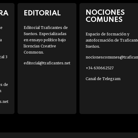
NOCIONES
RA
EDITORIAL
COMUNES
de
Editorial Traficantes de
Sueños. Especializadas
Espacio de formación y
a
en ensayo político bajo
autoformación de Traficant
licencias Creative
Sueños.
Commons.
al 3
nocionescomunes@traficant
editorial@traficantes.net
+34 630662527
Canal de Telegram
es de
h
s.net