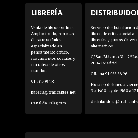
LIBRERÍA
DISTRIBUIDO
Venta de libros on-line.
Servicio de distribución 
Amplio fondo, con más
libros de crítica social a
de 30.000 títulos
librerías y puntos de vent
especializado en
alternativos.
pensamiento crítico,
C/ San Máximo 31 - 2º Loc
movimientos sociales y
28041 Madrid
narrativa de otros
mundos.
Oficina 91 933 36 26
91 532 09 28
Horario de lunes a viern
9 a 14:30 h y de 15:30 a 17 
libreria@traficantes.net
distribuidora@traficante
Canal de Telegram