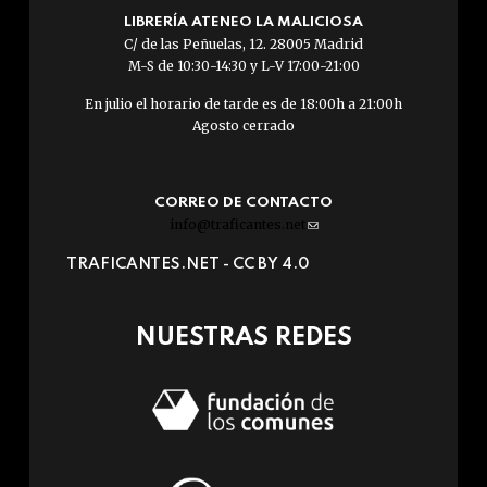
LIBRERÍA ATENEO LA MALICIOSA
C/ de las Peñuelas, 12. 28005 Madrid
M-S de 10:30-14:30 y L-V 17:00-21:00
En julio el horario de tarde es de 18:00h a 21:00h
Agosto cerrado
CORREO DE CONTACTO
info@traficantes.net
(link
sends
TRAFICANTES.NET -
CC BY 4.0
e-
mail)
NUESTRAS REDES