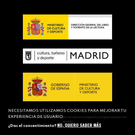
NECESITAMOS UTILIZAMOS COOKIES PARA MEJORAR TU
EXPERIENCIA DE USUARIO
Actividad subvencionada por el Ministerio de Cultura y Deportes y el Ayuntamiento de
Madrid
NO, QUIERO SABER MÁS
¿Das el consentimiento?