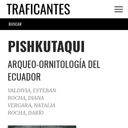
Skip
to
main
SEARCH
content
FORM
PISHKUTAQUI
ARQUEO-ORNITOLOGÍA DEL
ECUADOR
VALDIVIA, ESTEBAN
ROCHA, DIANA
VERGARA, NATALIA
ROCHA, DARÍO