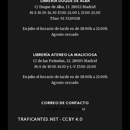
LIBRERÍA DUQUE DE ALBA
C/ Duque de Alba, 13. 28012 Madrid
M-S 10.30-14.30 17.00-21.00 L 17.00-21.00
Tfno: 91 5320928
En julio el horario de tarde es de 18:00h a 21:00h
Agosto cerrado
LIBRERÍA ATENEO LA MALICIOSA
C/ de las Peñuelas, 12. 28005 Madrid
M-S de 10:30-14:30 y L-V 17:00-21:00
En julio el horario de tarde es de 18:00h a 21:00h
Agosto cerrado
CORREO DE CONTACTO
info@traficantes.net
(link
sends
TRAFICANTES.NET -
CC BY 4.0
e-
mail)