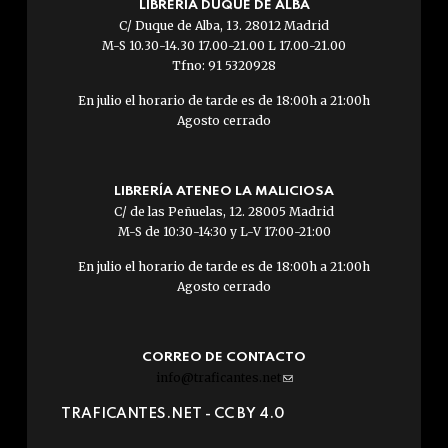
LIBRERÍA DUQUE DE ALBA
C/ Duque de Alba, 13. 28012 Madrid
M-S 10.30-14.30 17.00-21.00 L 17.00-21.00
Tfno: 91 5320928
En julio el horario de tarde es de 18:00h a 21:00h
Agosto cerrado
LIBRERÍA ATENEO LA MALICIOSA
C/ de las Peñuelas, 12. 28005 Madrid
M-S de 10:30-14:30 y L-V 17:00-21:00
En julio el horario de tarde es de 18:00h a 21:00h
Agosto cerrado
CORREO DE CONTACTO
info@traficantes.net
(link
sends
TRAFICANTES.NET -
CC BY 4.0
e-
mail)