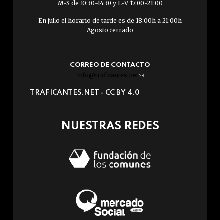
M-S de 10:30-14:30 y L-V 17:00-21:00
En julio el horario de tarde es de 18:00h a 21:00h
Agosto cerrado
CORREO DE CONTACTO
info@traficantes.net
(link
sends
TRAFICANTES.NET -
CC BY 4.0
e-
mail)
NUESTRAS REDES