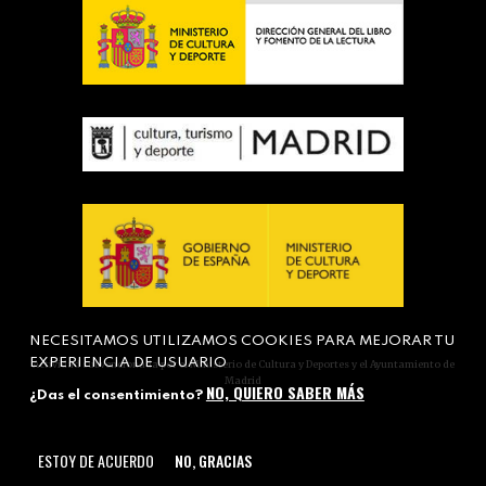
NECESITAMOS UTILIZAMOS COOKIES PARA MEJORAR TU
EXPERIENCIA DE USUARIO
Actividad subvencionada por el Ministerio de Cultura y Deportes y el Ayuntamiento de
Madrid
NO, QUIERO SABER MÁS
¿Das el consentimiento?
ESTOY DE ACUERDO
NO, GRACIAS