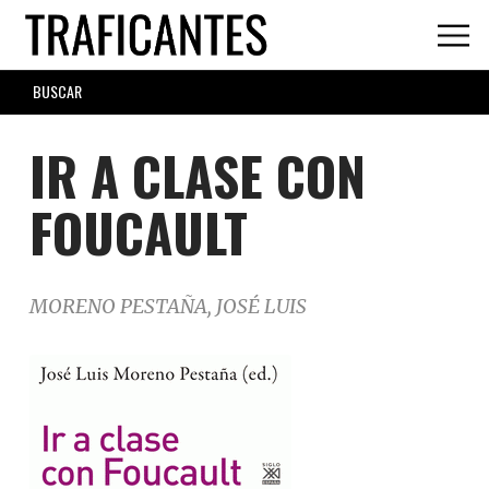
Skip
to
main
SEARCH
content
FORM
IR A CLASE CON
FOUCAULT
MORENO PESTAÑA, JOSÉ LUIS