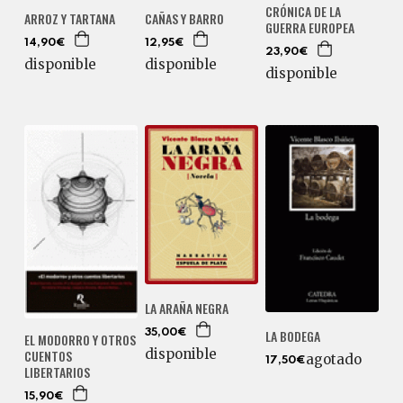
CRÓNICA DE LA
ARROZ Y TARTANA
CAÑAS Y BARRO
GUERRA EUROPEA
14,90€
12,95€
23,90€
disponible
disponible
disponible
LA ARAÑA NEGRA
LA BODEGA
35,00€
EL MODORRO Y OTROS
disponible
CUENTOS
agotado
17,50€
LIBERTARIOS
15,90€