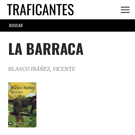
Skip
to
main
SEARCH
content
FORM
LA BARRACA
BLASCO IBÁÑEZ, VICENTE