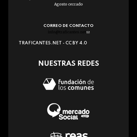
Agosto cerrado
CORREO DE CONTACTO
info@traficantes.net
(link
sends
TRAFICANTES.NET -
CC BY 4.0
e-
mail)
NUESTRAS REDES