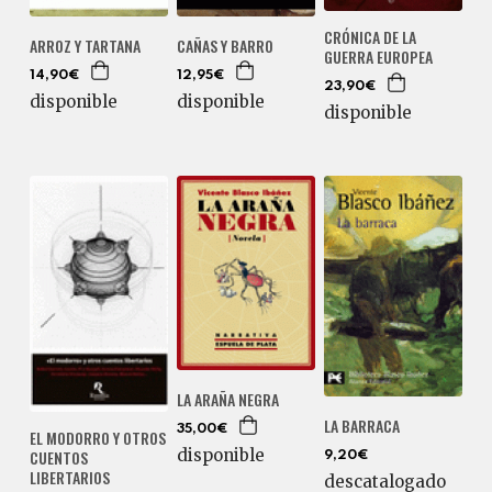
CRÓNICA DE LA
ARROZ Y TARTANA
CAÑAS Y BARRO
GUERRA EUROPEA
14,90€
12,95€
23,90€
disponible
disponible
disponible
LA ARAÑA NEGRA
LA BARRACA
35,00€
EL MODORRO Y OTROS
disponible
CUENTOS
9,20€
LIBERTARIOS
descatalogado