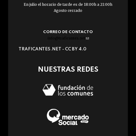
En julio el horario de tarde es de 18:00h a 21:00h
Agosto cerrado
CORREO DE CONTACTO
info@traficantes.net
(link
sends
TRAFICANTES.NET -
CC BY 4.0
e-
mail)
NUESTRAS REDES