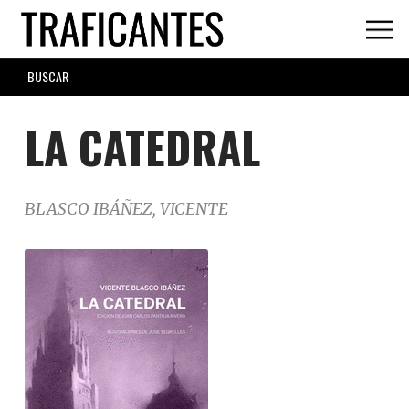
Skip
to
main
SEARCH
content
FORM
LA CATEDRAL
BLASCO IBÁÑEZ, VICENTE